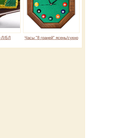
-Л/БЛ
Часы "8 граней" ясень/сукно