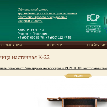
Официальный дилер
крупнейшего российского производителя
спортивно-игрового оборудования
Фабрики «Старт»
салон ИГРОТЕКИ
Россия, г. Ярославль
+7 (905) 630-83-76, +7 (920) 112-47-55.
О КОМПАНИИ
НОВОСТИ
ПРАЙС-ЛИС
ница настенная К-22
чать прайс-лист бильярдных аксессуаров и ИГРОТЕКИ: настольный тенн
Акция