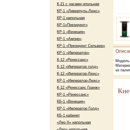
К-21 с часами нпольная
КР-1 «Ливерпуль-Люкс»
КР-1 напольная
КР-1«Президент»
КР-1 «Венеция»
КР-1 «Ампир»
КР-1 «Президент Сильвер»
Описа
КР-1 «Император»
К-12 «Ренессанс»
Модель 
Материа
К-12 «Император голд»
из пали
К-12 «Император-Люкс»
КР-1 «Император-Люкс»
К-12 «Ренессанс Гранж»
Кие
КР-1 «Ренессанс»
КБ-1 «Венеция»
КР-1 «Император Голд»
КБ-1 кабинет
«Лео II» напольная
«Лео» напольная