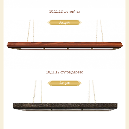
10,11,12 футов/пвх
Акция
10,11,12 футов/дерево
Акция