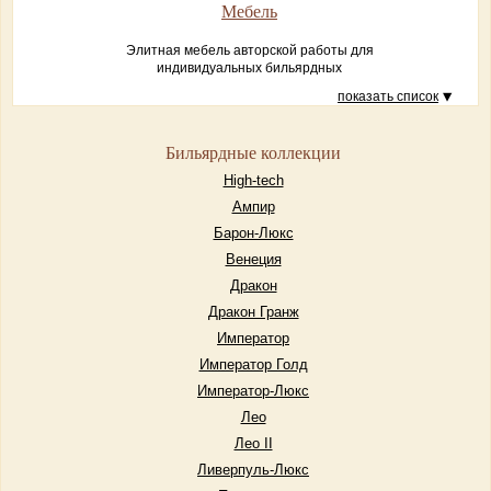
Мебель
Элитная мебель авторской работы для
индивидуальных бильярдных
показать список
Бильярдные коллекции
High-tech
Ампир
Барон-Люкс
Венеция
Дракон
Дракон Гранж
Император
Император Голд
Император-Люкс
Лео
Лео II
Ливерпуль-Люкс