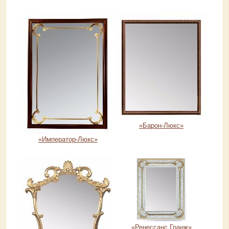
«Барон-Люкс»
«Император-Люкс»
«Ренессанс Гранж»