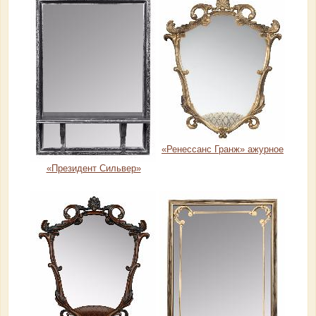
«Ренессанс Гранж» ажурное
«Президент Сильвер»