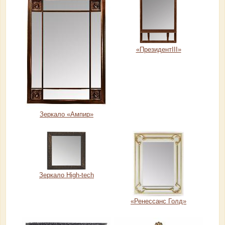
«ПрезидентIII»
Зеркало «Ампир»
Зеркало High-tech
«Ренессанс Голд»