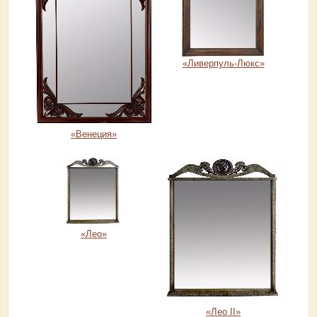
«Ливерпуль-Люкс»
«Венеция»
«Лео»
«Лео II»