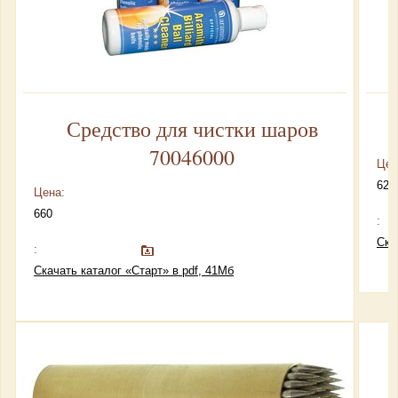
Средство для чистки шаров
70046000
Цен
620
Цена:
660
:
Ска
:
Скачать каталог «Старт» в pdf, 41Мб