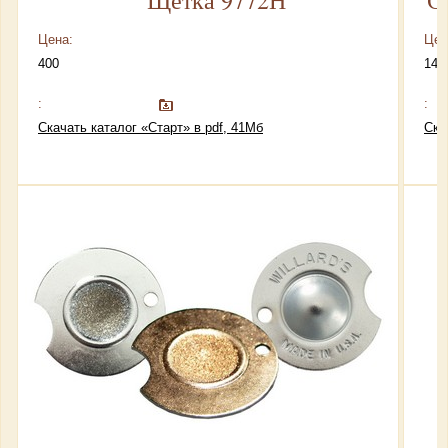
Щетка 9772Н
С
Цена:
Цен
400
146
:
:
Скачать каталог «Старт» в pdf, 41Мб
Ска