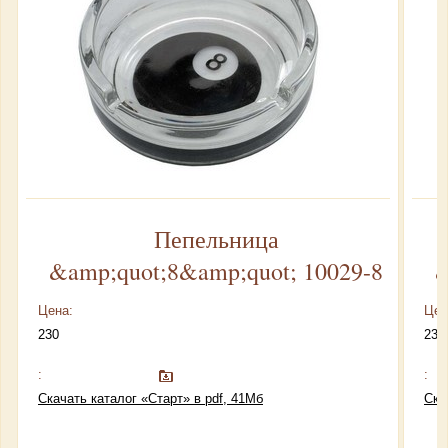
Пепельница
&amp;quot;8&amp;quot; 10029-8
&
Цена:
Цен
230
230
:
:
Скачать каталог «Старт» в pdf, 41Мб
Ска