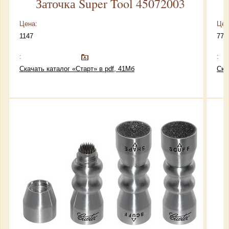
Заточка Super Tool 45072003
Цена:
Цен
1147
770
:
:
Скачать каталог «Старт» в pdf, 41Мб
Ска