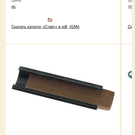
Цена:
Цен
85
75
:
:
Скачать каталог «Старт» в pdf, 41Мб
Ска