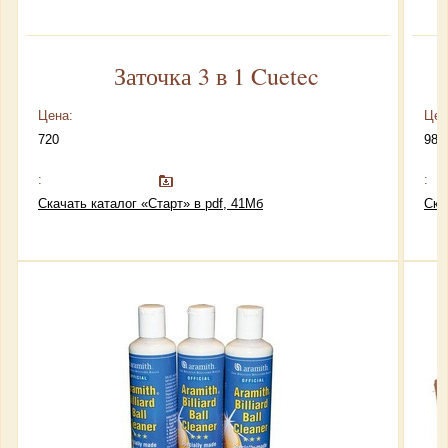
Заточка 3 в 1 Cuetec
Цена:
Цен
720
980
:
:
Скачать каталог «Старт» в pdf, 41Мб
Ска