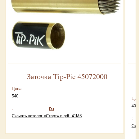
Заточка Tip-Pic 45072000
Цена:
540
Цен
490
:
Скачать каталог «Старт» в pdf, 41Мб
:
Ска