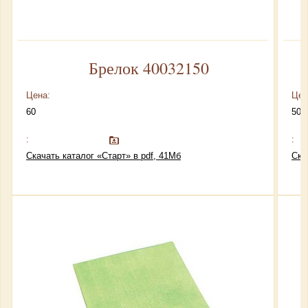
Брелок 40032150
Цена:
Цен
60
50
:
:
Скачать каталог «Старт» в pdf, 41Мб
Ска