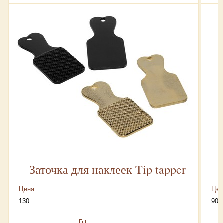
Заточка для наклеек Tip tapper
Цена:
Цен
130
90
:
: