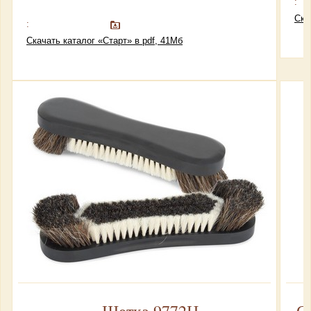
:
Ска
:
Скачать каталог «Старт» в pdf, 41Мб