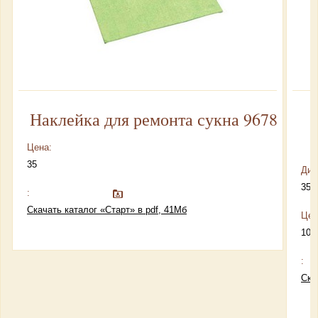
Наклейка для ремонта сукна 9678
Р
Цена:
35
Диа
35 
:
Скачать каталог «Старт» в pdf, 41Мб
Цен
10
:
Ска