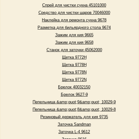
Спрей для чистки сукна 45101000
Средство для чистки шаров 70046000
Наклейка для ремонта сукна 9678
Разметка для бильярдного стола 9674
Зажим для кия 9665
Зажим для кия 9658
Станок для заточки 45062000
Щетка 9772Н
Щетка 9778H
Щетка 9778N
Щетка 9772N
Брелок 40032150
Брелок 9627-9
Пепельница &amp;quot;9&amp;quot; 10029-9
Пепельница &amp;quot;8&amp;quot; 10029-8
Резиновый держатель для кия 9735
Заточка Sandman
Заточка L-4 9612