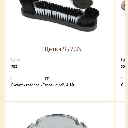
Щетка 9772N
Цена:
Цен
260
230
:
:
Скачать каталог «Старт» в pdf, 41Мб
Ска