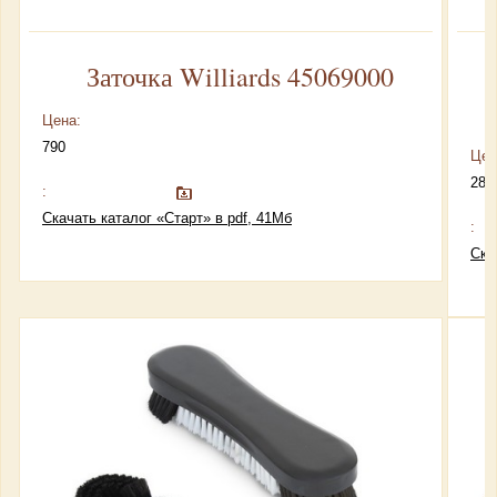
Заточка Williards 45069000
Цена:
790
Цен
280
:
Скачать каталог «Старт» в pdf, 41Мб
:
Ска