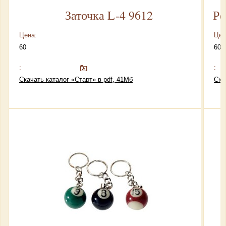
Заточка L-4 9612
Ре
Цена:
Цен
60
60
:
:
Скачать каталог «Старт» в pdf, 41Мб
Ска